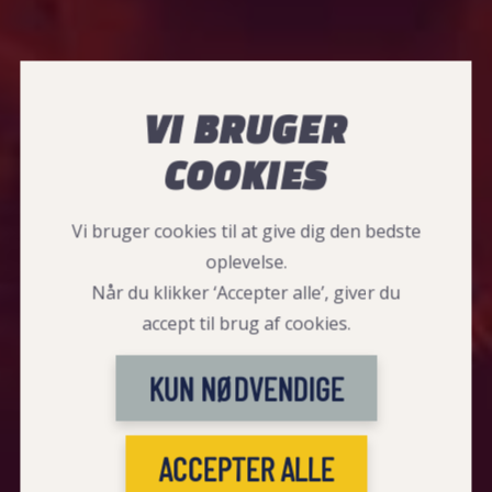
VI BRUGER
COOKIES
Vi bruger cookies til at give dig den bedste
oplevelse.
Når du klikker ‘Accepter alle’, giver du
accept til brug af cookies.
KUN NØDVENDIGE
ACCEPTER ALLE